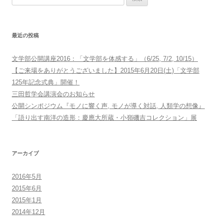
ナ
索:
ビ
ゲ
最近の投稿
ー
シ
文学部公開講座2016：「文学部を体感する」（6/25, 7/2, 10/15）
ョ
【ご来場をありがとうございました】2015年6月20日(土)「文学部
ン
125年記念式典」開催！
三田哲学会講演会のお知らせ
公開シンポジウム『モノに響く声, モノが導く対話, 人類学の想像』
「語り出す南洋の造形：慶應大所蔵・小嶺磯吉コレクション」展
アーカイブ
2016年5月
2015年6月
2015年1月
2014年12月