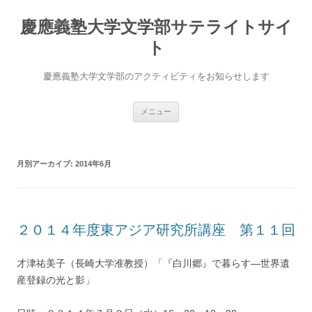
慶應義塾大学文学部サテライトサイ
ト
慶應義塾大学文学部のアクティビティをお知らせします
コ
メニュー
ン
テ
ン
ツ
へ
月別アーカイブ:
2014年6月
ス
キ
ッ
プ
２０１４年度東アジア研究所講座 第１１回
才津祐美子（長崎大学准教授）「『白川郷』で暮らす―世界遺
産登録の光と影」