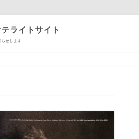
サテライトサイト
知らせします
コ
ン
テ
ン
ツ
へ
ス
キ
ッ
プ