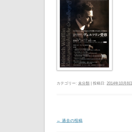
カテゴリー:
未分類
| 投稿日:
2014年10月8
投
←
過去の投稿
稿