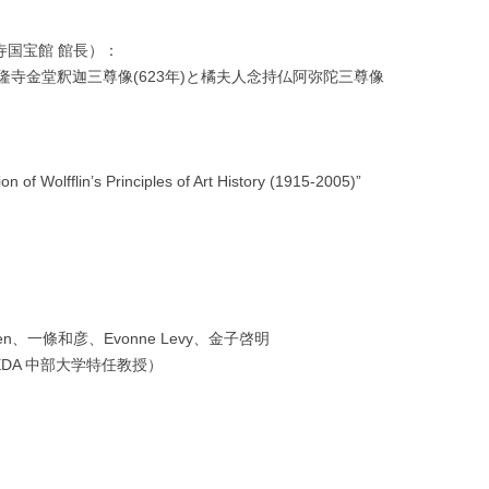
福寺国宝館 館長）：
堂釈迦三尊像(623年)と橘夫人念持仏阿弥陀三尊像
）
Wolfflin’s Principles of Art History (1915-2005)”
ddigen、一條和彦、Evonne Levy、金子啓明
AEDA 中部大学特任教授）