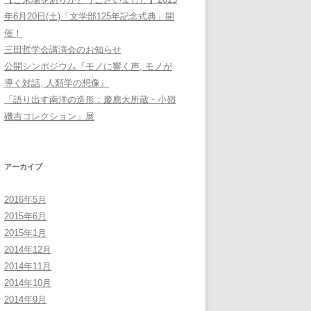
年6月20日(土)「文学部125年記念式典」開
催！
三田哲学会講演会のお知らせ
公開シンポジウム『モノに響く声, モノが
導く対話, 人類学の想像』
「語り出す南洋の造形：慶應大所蔵・小嶺
磯吉コレクション」展
アーカイブ
2016年5月
2015年6月
2015年1月
2014年12月
2014年11月
2014年10月
2014年9月